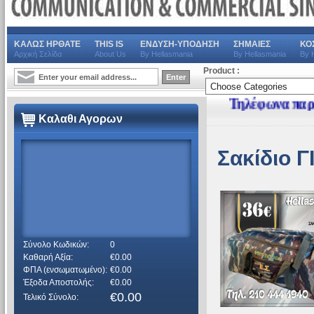
ΚΑΛΩΣ ΗΡΘΑΤΕ
THIS IS
ΕΝΔΥΣΗ-ΥΠΟΔΗΣΗ
ΣΗΜΑΙΕΣ
ΚΟ
Αρχική Σελίδα
About Us
By Hellasmania
By Hellasmania
By 
Product :
Τηλέφωνα παραγγελιών
Καλαθι Αγορων
Σακίδιο Γ
Σύνολο Κωδικών:
0
Καθαρή Αξία:
€0.00
ΦΠΑ (ενσωματωμένο):
€0.00
Έξοδα Αποστολής:
€0.00
€0.00
Τελικό Σύνολο: