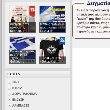
Ανοίγουμε τον
Μήπως ΝΟΜΙΖΕΙΣ
φάκελο της
πως είναι η
Κύπρου - Β'
Ελληνική;
Και οι δύο Σημαίες
μας ΡΑΦΤΕΣ
Ξηράς -
Τ-Shirt «ΛΟΚ 3» -
Θαλάσσης
«Τολμωνίκι»
LABELS
1821
ΒΙΒΛΙΑ
ΔΩΡΑ ΠΑΙΧΝΙΔΙΑ
ΕΝΔΥΣΗ
ΛΑΜΠΑΔΕΣ