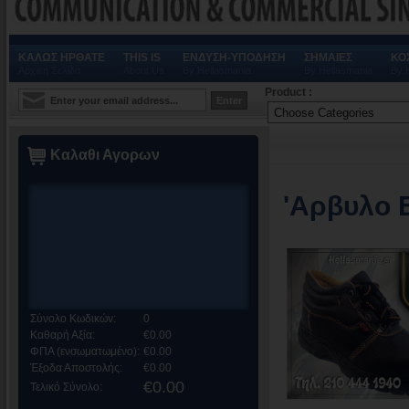
ΚΑΛΩΣ ΗΡΘΑΤΕ
THIS IS
ΕΝΔΥΣΗ-ΥΠΟΔΗΣΗ
ΣΗΜΑΙΕΣ
ΚΟ
Αρχική Σελίδα
About Us
By Hellasmania
By Hellasmania
By 
Product :
Καλαθι Αγορων
'Αρβυλο 
Σύνολο Κωδικών:
0
Καθαρή Αξία:
€0.00
ΦΠΑ (ενσωματωμένο):
€0.00
Έξοδα Αποστολής:
€0.00
€0.00
Τελικό Σύνολο: