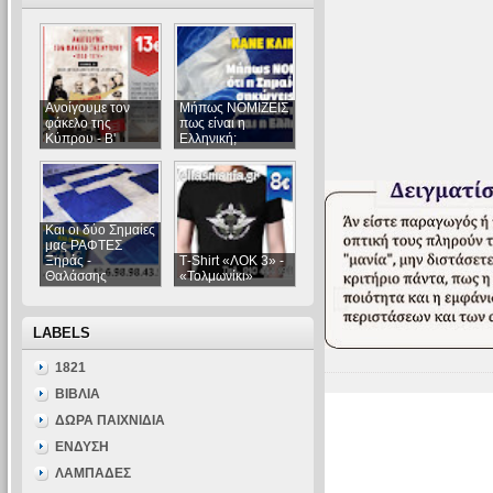
Ανοίγουμε τον
Μήπως ΝΟΜΙΖΕΙΣ
φάκελο της
πως είναι η
Κύπρου - Β'
Ελληνική;
Και οι δύο Σημαίες
μας ΡΑΦΤΕΣ
Ξηράς -
Τ-Shirt «ΛΟΚ 3» -
Θαλάσσης
«Τολμωνίκι»
LABELS
1821
ΒΙΒΛΙΑ
ΔΩΡΑ ΠΑΙΧΝΙΔΙΑ
ΕΝΔΥΣΗ
ΛΑΜΠΑΔΕΣ