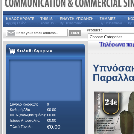
ΚΑΛΩΣ ΗΡΘΑΤΕ
THIS IS
ΕΝΔΥΣΗ-ΥΠΟΔΗΣΗ
ΣΗΜΑΙΕΣ
ΚΟ
Αρχική Σελίδα
About Us
By Hellasmania
By Hellasmania
By 
Product :
Τηλέφωνα παραγγελιών
Καλαθι Αγορων
Υπνόσακ
Παραλλα
Σύνολο Κωδικών:
0
Καθαρή Αξία:
€0.00
ΦΠΑ (ενσωματωμένο):
€0.00
Έξοδα Αποστολής:
€0.00
€0.00
Τελικό Σύνολο: