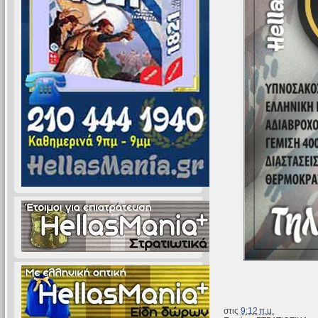
στις
9:12 π.μ.