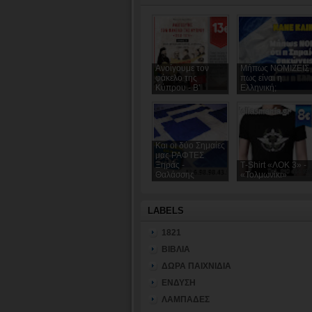
Ανοίγουμε τον
Μήπως ΝΟΜΙΖΕΙΣ
φάκελο της
πως είναι η
Κύπρου - Β'
Ελληνική;
Και οι δύο Σημαίες
μας ΡΑΦΤΕΣ
Ξηράς -
Τ-Shirt «ΛΟΚ 3» -
Θαλάσσης
«Τολμωνίκι»
LABELS
1821
ΒΙΒΛΙΑ
ΔΩΡΑ ΠΑΙΧΝΙΔΙΑ
ΕΝΔΥΣΗ
ΛΑΜΠΑΔΕΣ