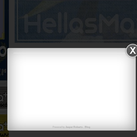
στις
12:00 π.μ.
Ετικέτες
1821
,
ΣΗΜΑΙΕΣ
Δημοσίευση σχολίου
Powered by
Jasper Roberts
-
Blog