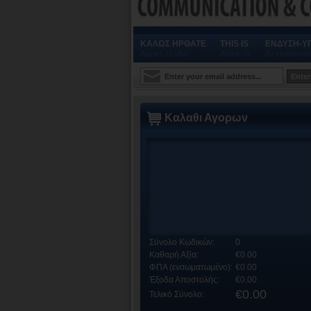
ΚΑΛΩΣ ΗΡΘΑΤΕ
THIS IS
ΕΝΔΥΣΗ-Υ
Αρχική Σελίδα
About Us
By Hellasman
Καλαθι Αγορων
Σύνολο Κωδικών:
0
Καθαρή Αξία:
€0.00
ΦΠΑ (ενσωματωμένο):
€0.00
Έξοδα Αποστολής:
€0.00
€0.00
Τελικό Σύνολο: