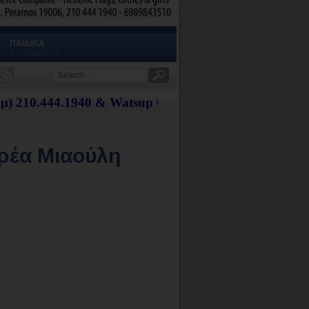
ΠΑΙΔΙΚΑ
By HellasMania
.1940 & Watsup 6.98.98.43.510 - Aντικαταβολή σε όλ
ρέα Μιαούλη