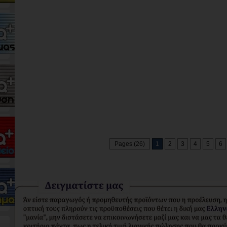
Pages (26)
1
2
3
4
5
6