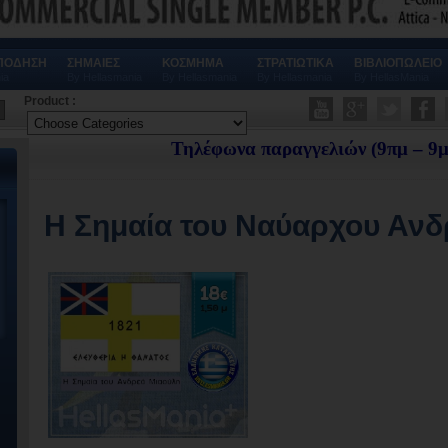
ΠΟΔΗΣΗ
ΣΗΜΑΙΕΣ
ΚΟΣΜΗΜΑ
ΣΤΡΑΤΙΩΤΙΚΑ
ΒΙΒΛΙΟΠΩΛΕΙΟ
ia
By Hellasmania
By Hellasmania
By Hellasmania
By HellasMania
Product :
Τηλέφωνα παραγγελιών (9πμ – 9μμ) 210.444
H Σημαία του Ναύαρχου Ανδ